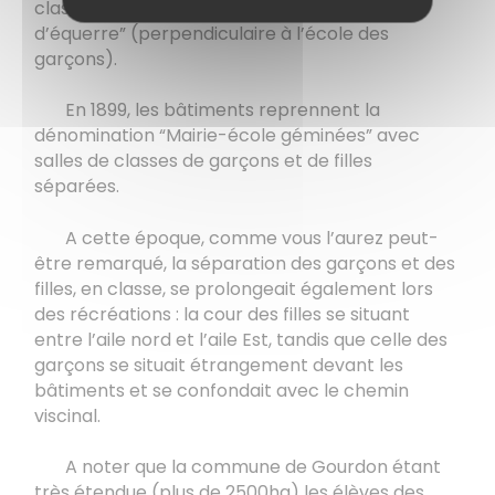
classe dédiée aux filles (aile “Est”) “en retour
d’équerre” (perpendiculaire à l’école des
garçons).
En 1899, les bâtiments reprennent la
dénomination “Mairie-école géminées” avec
salles de classes de garçons et de filles
séparées.
A cette époque, comme vous l’aurez peut-
être remarqué, la séparation des garçons et des
filles, en classe, se prolongeait également lors
des récréations : la cour des filles se situant
entre l’aile nord et l’aile Est, tandis que celle des
garçons se situait étrangement devant les
bâtiments et se confondait avec le chemin
viscinal.
A noter que la commune de Gourdon étant
très étendue (plus de 2500ha) les élèves des