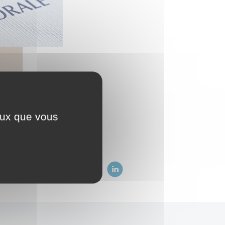
irie muni : d'une
pièce
ceux que vous
://service-public.fr
.
z sur :