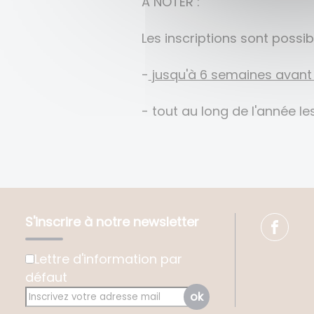
A NOTER :
Les inscriptions sont possibl
-
jusqu'à 6 semaines avant 
- tout au long de l'année le
S'inscrire à notre newsletter
Lettre d'information par
défaut
ok