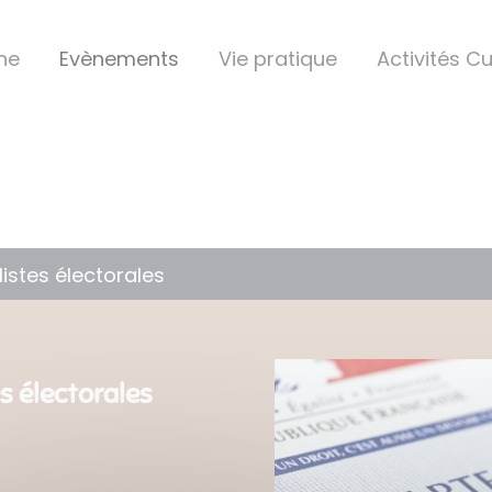
ine
Evènements
Vie pratique
Activités Cu
 listes électorales
es électorales