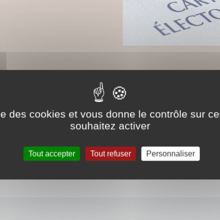
stes électorales, il vous suffit de vous rendre en ma
f de domicile
.
ise des cookies et vous donne le contrôle sur 
souhaitez activer
inscrire en ligne par l'intermédiaire du site
https
Tout accepter
Tout refuser
Personnaliser
Partage