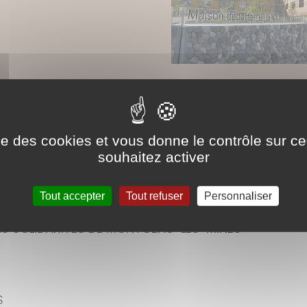
e Saône-et-Loire permet, par le biais de la Mais
ise des cookies et vous donne le contrôle sur 
ent social et médical adapté
.
souhaitez activer
Tout accepter
Tout refuser
Personnaliser
S SOLIDARITÉS DE MONTCEAU-LES-MINES
S