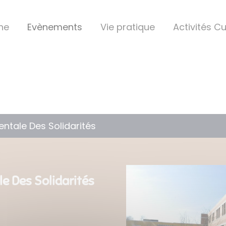
ine
Evènements
Vie pratique
Activités Cu
tale Des Solidarités
 Des Solidarités