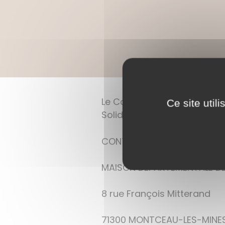
Le Conseil Départemental d
Ce site util
Solidarités, un
accompagnem
CONTACT :
MAISON DÉPARTEMENTALE DE
8 rue François Mitterand
71300 MONTCEAU-LES-MINE